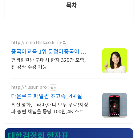
목차
http://m.no1hsk.co.kr
광고
중국어교육 1위 문정아중국어 브
랜드파워 3년연속 대상수상
평생회원반 구매시 한자 329강 포함,
전 강좌 수강 가능!
http://filesun.pro
광고
다운로드 파일썬 초고속, 4K 실시
간 보기!
최신 영화,드라마,애니 모두 무료!지상
파 종편 채널을 몽땅 100원,4K 스트리
밍
대한검정회 한자표